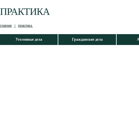
ПРАКТИКА
главная
>
практика
Уголовные дела
Гражданские дела
А